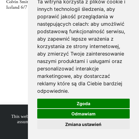
Ta witryna korzysta z plików cookie i
Colvin Smith for GLAMOUR
Iceland 6/7 2018
innych technologii śledzenia, aby
poprawić jakość przeglądania w
następujących celach:
aby umożliwić
© 2026 modelplus, site by
aesptk
podstawową funkcjonalność serwisu
,
aby zapewnić lepsze wrażenia z
korzystania ze strony internetowej
,
aby zmierzyć Twoje zainteresowanie
naszymi produktami i usługami oraz
personalizować interakcje
marketingowe
,
aby dostarczać
reklamy które są dla Ciebie bardziej
odpowiednie
.
Zgoda
Odmawiam
This website uses cookies to improve your experience. We'll
assume you're ok with this, but you can opt-out if you
Zmiana ustawień
wish.
Accept