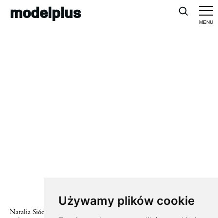
modelplus
#glamour iceland
Używamy plików cookie
Natalia Siódmiak by Arved