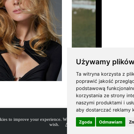
Używamy plików
Ta witryna korzysta z pli
poprawić jakość przeglą
Ania Kisiel
podstawową funkcjonaln
korzystania ze strony int
naszymi produktami i usł
aby dostarczać reklamy k
kies to improve your experience. We'll assume you're ok with this, but 
Zgoda
Odmawiam
Zm
© 2026 modelplus, site by
aesptk
wish.
Accept