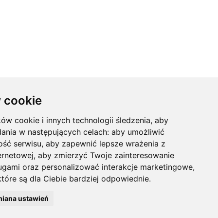
 cookie
ków cookie i innych technologii śledzenia, aby
dania w następujących celach:
aby umożliwić
Maddie
ość serwisu
,
aby zapewnić lepsze wrażenia z
ernetowej
,
aby zmierzyć Twoje zainteresowanie
ugami oraz personalizować interakcje marketingowe
,
tóre są dla Ciebie bardziej odpowiednie
.
you can opt-out if you
iana ustawień