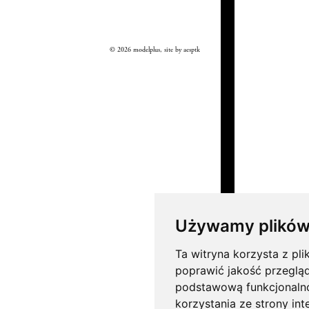
© 2026 modelplus, site by
aesptk
Używamy plików
Ta witryna korzysta z pli
poprawić jakość przeglą
podstawową funkcjonaln
korzystania ze strony int