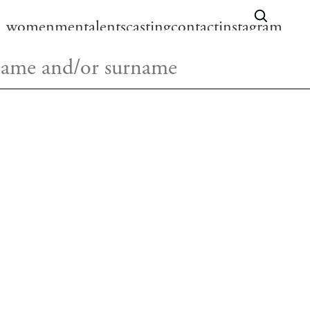
women
men
talents
casting
contact
instagram