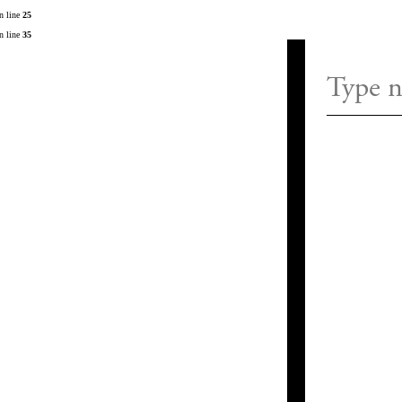
n line
25
n line
35