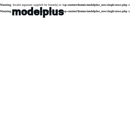
Warning
: Invalid argument supplied for foreach() in
/wp-content/themes/modelplus_new/single-news.php
o
modelplus
Warning
: Invalid argument supplied for foreach() in
/wp-content/themes/modelplus_new/single-news.php
o