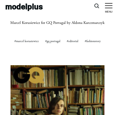
modelplus
Marcel Korusiewicz for GQ Portugal by Aldona Karczmarczyk
#marcel korusiewicz
#gq portugal
#editorial
#fashionstory