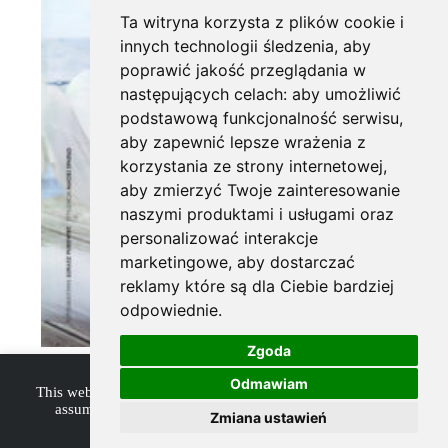
Ta witryna korzysta z plików cookie i
innych technologii śledzenia, aby
poprawić jakość przeglądania w
następujących celach:
aby umożliwić
podstawową funkcjonalność serwisu
,
aby zapewnić lepsze wrażenia z
korzystania ze strony internetowej
,
aby zmierzyć Twoje zainteresowanie
naszymi produktami i usługami oraz
personalizować interakcje
marketingowe
,
aby dostarczać
reklamy które są dla Ciebie bardziej
odpowiednie
.
Zgoda
Odmawiam
This website uses cookies to improve your experience. We'll
assume you're ok with this, but you can opt-out if you
Zmiana ustawień
wish.
Accept