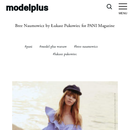
modelplus
Bree Naumowicz by Łukasz Pukowiec for PANI Magazine
#pani
#model plus warsaw
#bree naumowicz
#lukasz pukowiec