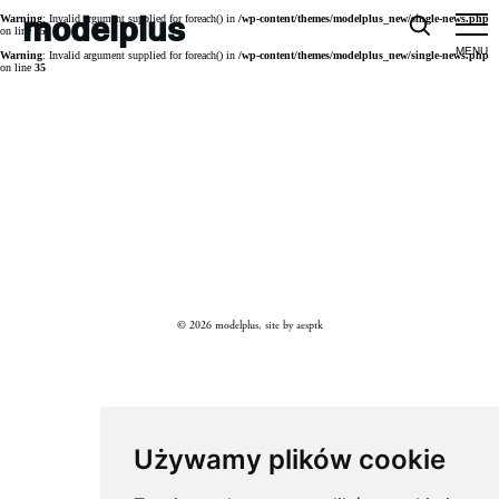
modelplus
Warning
: Invalid argument supplied for foreach() in
/wp-content/themes/modelplus_new/single-news.php
on line
25
Warning
: Invalid argument supplied for foreach() in
/wp-content/themes/modelplus_new/single-news.php
on line
35
© 2026 modelplus, site by
aesptk
Używamy plików cookie