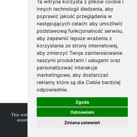
Ta witryna korzysta z plików cookie i
innych technologii śledzenia, aby
poprawić jakość przeglądania w
następujących celach:
aby umożliwić
podstawową funkcjonalność serwisu
,
aby zapewnić lepsze wrażenia z
korzystania ze strony internetowej
,
aby zmierzyć Twoje zainteresowanie
naszymi produktami i usługami oraz
personalizować interakcje
marketingowe
,
aby dostarczać
reklamy które są dla Ciebie bardziej
odpowiednie
.
Zgoda
Odmawiam
This website uses cookies to improve your experience. We'll
assume you're ok with this, but you can opt-out if you
Zmiana ustawień
wish.
Accept